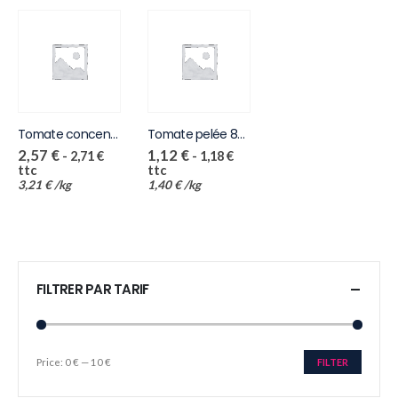
Tomate concentrée 880g
Tomate pelée 800g
2,57
€
1,12
€
-
2,71
€
-
1,18
€
ttc
ttc
3,21
€
/
kg
1,40
€
/
kg
FILTRER PAR TARIF
Price:
0 €
—
10 €
FILTER