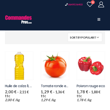
0
0649536403
Huile de colza 1L x15
Tomate ronde eco
Poivron rouge eco
2,00
€
1,29
€
1,78
€
-
2,11
€
-
1,36
€
-
1,88
€
ttc
ttc
ttc
2,00
€
/
kg
1,29
€
/
kg
1,78
€
/
kg